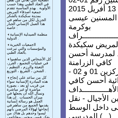
في العتاد الطبي وهذا حسب
2
الأولوية . بهذه المناسبة تتقدم
جمعية أصدقاء المريض
 المسنين عيسى
بمدينة سكيكدة بالشكر
الجزيل لكل من ساهم في
هذا العمل الإنساني الجبار
بوكرمة
خاصة :
منظمة الصيدلية الإنسانية
الدوﻟﯿﺔ .
المريض سكيكدة
ﺍﻟجمعيات الخيرية
والمؤسسات والتي تبرعت
يذ لمدرسة أحسن
بالعتاد الطبي.
كل الأشخاص الذين ساهموا
كافي الزرامنة
في عمليات التجميع ، الفرز،
التعبئة والرزم ، التنظيم ،
ن 01 و 02
الشحن ، التفريغ ، التوزيع .
كل من ساعد على إنجاح
دائية أحسن كافي
هذه المبادرة الإنسانية سواء
من قريب أو بعد ، بصورة
مباشرة أو غير مباشرة
ونسأل الله أن يجعلها في
 الأجيال - نقل
ميزان الحسنات . إن هذا
العمل هو رسالة إنسانية
لى داخل الوسط
يقدمها الجميع من ساهم في
إنجاحها لهؤلاء المرضى بأنهم
ليسوا وحدهم بل هناك من
المدرسي (...)
يفكر فيهم، ويحس بمعاناتهم،