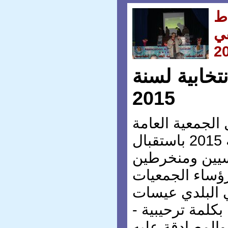
ط
ي
2
نتخابية لسنة
2015
 الجمعية العامة
الانتخابية لسنة 2015 باستقبال
يين ومنخرطين
ؤساء الجمعيات
ي البلدي عيسات
 بكلمة ترحيبية -