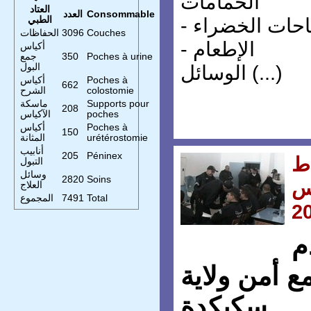
الحمامات
العتاد
Consommable
العدد
الطبي
ساحات الخضراء
Couches
3096
الحفاظات
- الإطعام
أكياس
Poches à urine
350
جمع
البول
الوسائل (...)
Poches à
أكياس
662
colostomie
الشرح
Supports pour
ماسكة
208
poches
الآكياس
Poches à
أكياس
150
urétérostomie
المثانة
أنابيب
205
Péninex
ط
التبول
وسائل
2820
Soins
س
العلاج
Total
7491
المجموع
2
م
ع أمن ولاية
سكيكدة