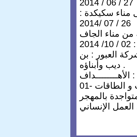
27 / 06 / 2014
 مناء سكيكدة :
26 / 07 /2014
 من مناء الجاف
201
ركة العبور : بن
ديب وأبناؤه .
الأهــــــــداف :
01- استغلال المواهب و الطاقات
متواجدة بالمهجر