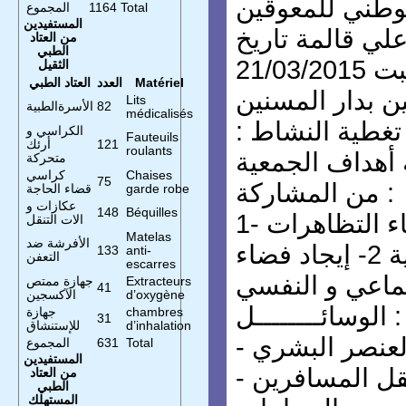
الوطني للمعوقين
Total
1164
المجموع
المستفيدين
علي قالمة تاريخ
من العتاد
الطبي
النشــــــــاط : السبت 21/03/2015
الثقيل
Matériel
العدد
العتاد الطبي
ين بدار المسنين
Lits
82
الأسرةالطبية
médicalisés
ة تغطية النشاط :
الكراسي و
Fauteuils
121
أرئك
roulants
ـة أهداف الجمعية
متحركة
Chaises
كراسي
75
من المشاركة :
garde robe
قضاء الحاجة
عكازات و
148
Béquilles
1- المشاركة في إحياء التظاهرات
الات التنقل
Matelas
الأفرشة ضد
التضامنية الوطنية 2- إيجاد فضاء
133
anti-
التعفن
escarres
تماعي و النفسي
Extracteurs
جهازة ممتص
41
d’oxygène
الآكسجين
الوسائــــــــل :
chambres
جهازة
31
d’inhalation
للإستنشاق
 العنصر البشري
Total
631
المجموع
المستفيدين
نقل المسافرين
من العتاد
الطبي
المستهلك