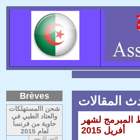
Brèves
ث المقالات
شحن االمستهلكات
والعتاد الطبي في
 المبرمج لشهر
حاوية من فرنسا
أفريل 2015
لعام 2015
الاثنين 20 تموز