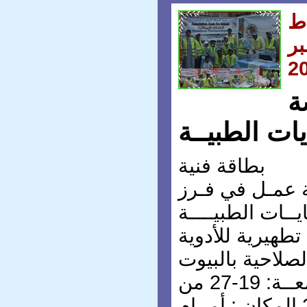
ط
بر
2
ة
ات الطبيــة
بطاقة فنية
 عمـل في فـرز
تطهيرية للأدوية
لصلاحية بالبيوت
التاريخ : أيــام الجمعــة: 19-27 من
شهــر سبتمبر 2014 المكان : أمــام