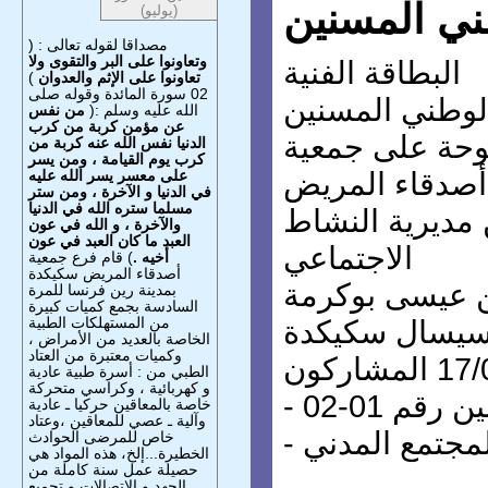
طني المسنين
(يوليو)
مصداقا لقوله تعالى : (
وتعاونوا على البر والتقوى ولا
البطاقة الفنية
تعاونوا على الإثم والعدوان
)
02 سورة المائدة وقوله صلى
 الوطني المسنين
الله عليه وسلم :(
من نفس
عن مؤمن كربة من كرب
وحة على جمعية
الدنيا نفس الله عنه كربة من
كرب يوم القيامة ، ومن يسر
أصدقاء المريض
على معسر يسر الله عليه
في الدنيا و الآخرة ، ومن ستر
مسلما ستره الله في الدنيا
 مديرية النشاط
والآخرة ، و الله في عون
العبد ما كان العبد في عون
الاجتماعي
أخيه .
) قام فرع جمعية
أصدقاء المريض سكيكدة
ين عيسى بوكرمة
بمدينة رين فرنسا للمرة
السادسة بجمع كميات كبيرة
من المستهلكات الطبية
يسال سكيكدة
الخاصة بالعديد من الأمراض ،
وكميات معتبرة من العتاد
الطبي من : أسرة طبية عادية
و كهربائية ، وكراسي متحركة
رقم 01-02
خاصة بالمعاقين حركيا ـ عادية
وآلية ـ عصي للمعاقين ،وعتاد
خاص للمرضى الحوادث
الخطيرة...إلخ، هذه المواد هي
حصيلة عمل سنة كاملة من
الجهد و الاتصالات و تجميع