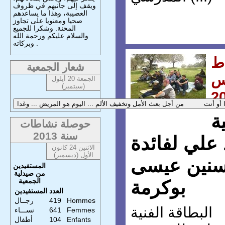
ويقف إلى جانبهم في ظروف
العصيبة، وهذا ما يساعدهم
صحيا ومعنويا على تجاوز
المحنة. وشكرا للجميع
والسلام عليكم ورحمة الله
وبركاته .
ط
شعار الجمعية
س
الجمعة 20 أيلول
(سبتمبر)
2
ة
حوصلة نشاطات
سنة 2013
 علي لفائدة
الاثنين 24 كانون
الأول (ديسمبر)
مسنين عيسى
المستفيدين
من صيدلية
الجمعية
بوكرمة
العدد
المستفيدين
Hommes
419
رجــال
البطاقة الفنية
Femmes
641
نســـاء
Enfants
104
أطفال