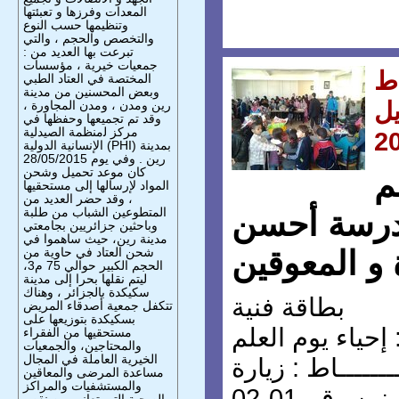
المعدات وفرزها و تعبئتها
وتنظيمها حسب النوع
والتخصص والحجم ، والتي
تبرعت بها العديد من :
جمعيات خيرية ، مؤسسات
ط
المختصة في العتاد الطبي
وبعض المحسنين من مدينة
يل
رين ومدن ، ومدن المجاورة ،
وقد تم تجميعها وحفظها في
مركز ﻟمنظمة الصيدلية
2
الإنسانية الدوﻟﯿﺔ (PHI) بمدينة
رين . وفي يوم 28/05/2015
كان موعد تحميل وشحن
م
المواد لإرسالها إلى مستحقيها
، وقد حضر العديد من
المتطوعين الشباب من طلبة
مدرسة أحسن
وباحثين جزائريين بجامعتي
مدينة رين، حيث ساهموا في
شحن العتاد في حاوية من
 و المعوقين
الحجم الكبير حوالي 75 م3،
ليتم نقلها بحرا إلى مدينة
سكيكدة بالجزائر ، وهناك
بطاقة فنية
تتكفل جمعية أصدقاء المريض
بسكيكدة بتوزيعها على
: إحياء يوم العلم
مستحقيها من الفقراء
والمحتاجين، والجمعيات
الخيرية العاملة في المجال
ــــــاط : زيارة
مساعدة المرضى والمعاقين
والمستشفيات والمراكز
ن رقم 01-02
الصحية التي تعاني من نقص