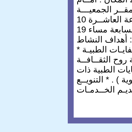
قــر الجمعيـــة
التوقيت : من الساعة العاشــرة 10h
صبــاحا إلى غــاية السابعة مساء 19h
أهداف النشاط :
* ترشيــد عمليـة فـرز النفايـات الطبيـة
ة روح الثقــافــة
ايات الطبية ذات
ة ) . * التنويــع