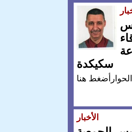
بار
يس
اء
عة
سكيكدة
الأخبار
يس الجمعية