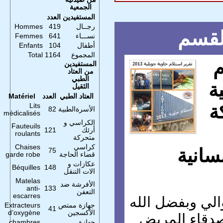
الجمعية
المستفيدين
العدد
رجــال
419
Hommes
لقسم
نســـاء
641
Femmes
أطفال
104
Enfants
المجموع
1164
Total
المستفيدين
من العتاد
الطبي
ة
الثقيل
العتاد الطبي
العدد
Matériel
ة
Lits
الأسرةالطبية
82
médicalisés
الكراسي و
Fauteuils
أرئك
121
roulants
متحركة
كراسي
Chaises
سانية
75
قضاء الحاجة
garde robe
عكازات و
Béquilles
148
الات التنقل
Matelas
الأفرشة ضد
anti-
133
التعفن
escarres
لي وبفضل الله
جهازة ممتص
Extracteurs
41
الآكسجين
d’oxygène
دقاء المريض
جهازة
chambres