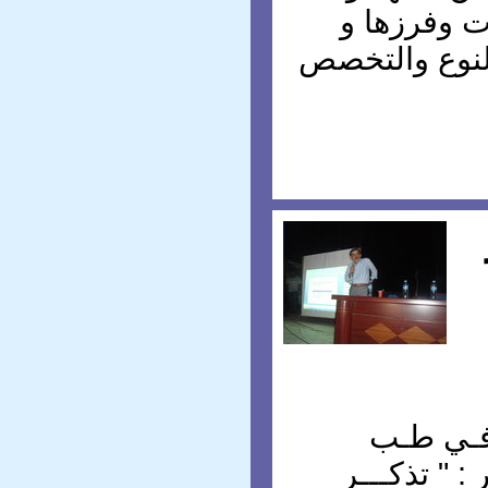
ت وفرزها و
لنوع والتخصص
فـي طـب
 " تذكـــر