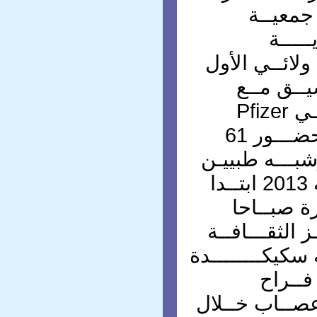
جمعيــة
ــــة
ولائــي الأول
ــق مــع
ممثلــي المخبــر العالمــي Pfizer
pharm. Algérie s.p.a بحضـــور 61
بـــه طبييـن
وذلك يـوم 04 جــويليـــة 2013 ابتــدا
ة صبــاحا
ـز الثقـــافــة
 سكيكــــــــدة
فــراح
صــاب خــلال