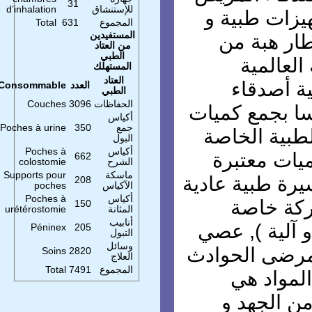
31
للإستنشاق
d’inhalation
يزات طبية و
المجموع
631
Total
المستفيدين
ار هبة من
من العتاد
الطبي
لعالمية
المستهلك
العتاد
ة أصدقاء
العدد
Consommable
الطبي
الحفاظات
3096
Couches
ا بجمع كميات
أكياس
جمع
350
Poches à urine
طبية الخاصة
البول
أكياس
Poches à
يات معتبرة
662
الشرح
colostomie
ماسكة
Supports pour
يرة طبية عادية
208
الآكياس
poches
أكياس
Poches à
ركة خاصة
150
المثانة
urétérostomie
أنابيب
و آلية ), عصي
Péninex
205
التبول
وسائل
مرضى الحوادث
Soins
2820
العلاج
المجموع
7491
Total
لمواد هي
ن الجهد و