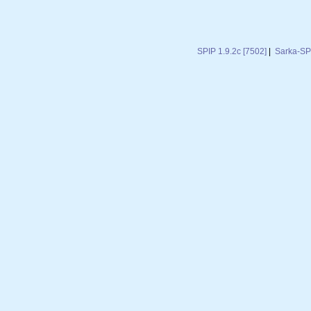
SPIP 1.9.2c [7502]
|
Sarka-SPI