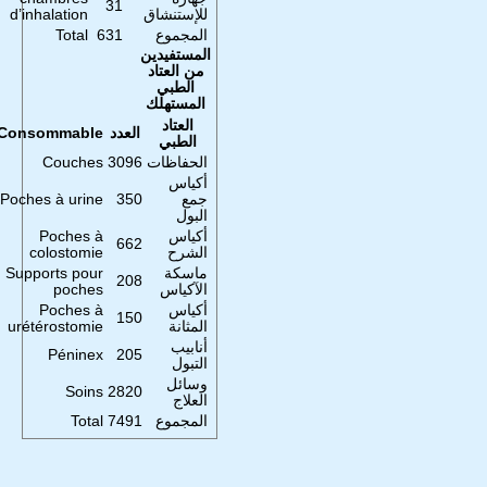
31
للإستنشاق
d’inhalation
المجموع
631
Total
المستفيدين
من العتاد
الطبي
المستهلك
العتاد
العدد
Consommable
الطبي
الحفاظات
3096
Couches
أكياس
جمع
350
Poches à urine
البول
أكياس
Poches à
662
الشرح
colostomie
ماسكة
Supports pour
208
الآكياس
poches
أكياس
Poches à
150
المثانة
urétérostomie
أنابيب
Péninex
205
التبول
وسائل
Soins
2820
العلاج
المجموع
7491
Total