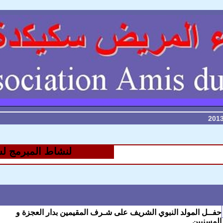
لنشاط المبرمج لشهر
حفــل المولد النبوي الشريف على شـرف المقيمين بدار العجزة و
المسنيين