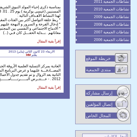
نشاطات الجمعية 2011
بمناسبة ذكرى إحياء المولد النبوي الشري
نشاطات الجمعية 2010
لهذا النشاط الأهـداف التالية :
نشاطات الجمعية 2009
* ربط حلقة التواصل أكثر بين الفئات الم
* إدخال الفرحة و السرور و البهجة عليهم
نشاطات الجمعية 2008
* الادماج الاجتماعي و النفسي بين المجتم
نشاطات الجمعية 2007
معاناتهم . بــداية الحفـــل كان فـي (...)
نشاطات الجمعية 2006
إقرأ بقية المقال
الاربعاء 23 كانون الثاني (يناير) 2013
بقلم
HM
خريطة الموقع
منتدى الجمعية
الثانية بعد الزوال و تم تقديم جدول الأعم
2012 . - عـــتتـرض البـــــرنـــــامــــــج السنـــــوي 2013 . - توصيـــــــات (...)
إقرأ بقية المقال
إرسال مشاركة
إتصال المؤلفين
المجال الخاص