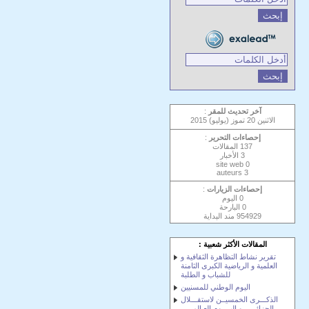
آخر تحديث للمقر
:
الاثنين 20 تموز (يوليو) 2015
إحصاءات التحرير
:
137 المقالات
3 الأخبار
0 site web
3 auteurs
إحصاءات الزيارات
:
0 اليوم
0 البارحة
954929 مند الٻداية
المقالات الأكثر شعبية :
تقرير نشاط التظاهرة الثقافية و
العلمية و الرياضية الكبرى الثامنة
للشباب و الطلبة
اليوم الوطني للمسنيين
الذكـــرى الخمسيــن لاستقـــلال
الجزائــــر و اليــــوم العـالمـــي