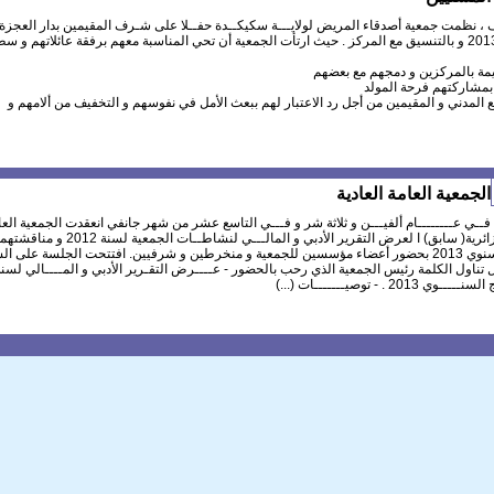
ف ، نظمت جمعية أصدقاء المريض لولايـــة سكيكــدة حفــلا على شـرف المقيمين بدار العجزة 
المسنيين (عيسى بوكرمة ) يوم 25 . 01. 2013 و بالتنسيق مع المركز . حيث ارتأت الجمعية أن تحي المناسبة معهم برفقة عائلاتهم 
قيمة بالمركزين و دمجهم مع بعضهم
 بمشاركتهم فرحة المولد
ع المدني و المقيمين من أجل رد الاعتبار لهم ببعث الأمل في نفوسهم و التخفيف من ألامهم و
الجمعية العامة العادية
فــي عــــــــام ألفيـــن و ثلاثة شر و فـــي التاسع عشر من شهر جانفي انعقدت الجمعية العا
العادية بمركز التسلية العلمية الأروقة الجزائرية( سابق) ا لعرض التقرير الأدبي و المالـــي لنشاطــات الجمعية 
المصــادقـــة عليهما و عرض البرنامج السنوي 2013 بحضور أعضاء مؤسسين للجمعية و منخرطين و شرفيين. افتتحت الجلسة على 
ال تناول الكلمة رئيس الجمعية الذي رحب بالحضور - عــــرض التقـرير الأدبي و المــــالي لسنة