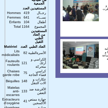
الجمعية
و
المستفيدين
العدد
و سطرت
رجــال
419
Hommes
نســـاء
641
Femmes
أطفال
104
Enfants
المجموع
1164
Total
المستفيدين
من العتاد
الطبي
الثقيل
العتاد الطبي
العدد
Matériel
مة
Lits
لسنة 2012 و مناقشتهما و
الأسرةالطبية
82
médicalisés
الساعة
الكراسي و
Fauteuils
أرئك
121
roulants
متحركة
كراسي
Chaises
75
قضاء الحاجة
garde robe
عكازات و
Béquilles
148
الات التنقل
Matelas
الأفرشة ضد
anti-
133
التعفن
escarres
جهازة ممتص
Extracteurs
41
الآكسجين
d’oxygène
جهازة
chambres