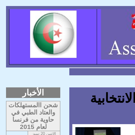
الأخبار
انتخابية
شحن االمستهلكات
والعتاد الطبي في
حاوية من فرنسا
لعام 2015
الاثنين 20 تموز