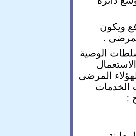
وسع دائرة
فع ويكون
لمرضى .
سلطات الوصية
الاستعمال
هؤلاء المرضى
الخدمات
 :
عاينة .