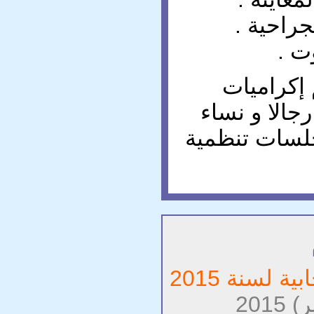
جراحية .
ت .
إكراميات
جالا و نساء
لسات تنظمية
ة لسنة 2015