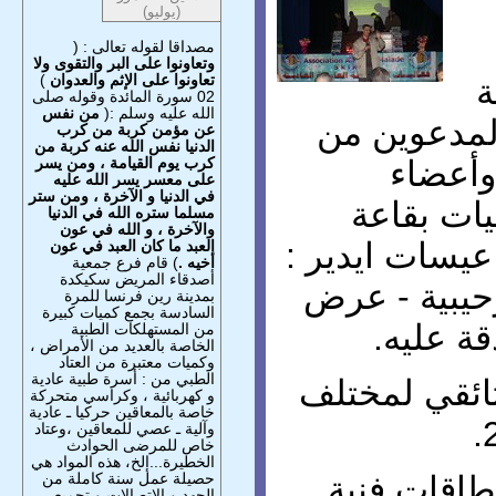
(يوليو)
مصداقا لقوله تعالى : (
وتعاونوا على البر والتقوى ولا
تعاونوا على الإثم والعدوان
)
ة
02 سورة المائدة وقوله صلى
الله عليه وسلم :(
من نفس
بال المدعوين من
عن مؤمن كربة من كرب
الدنيا نفس الله عنه كربة من
كرب يوم القيامة ، ومن يسر
أعضاء
على معسر يسر الله عليه
في الدنيا و الآخرة ، ومن ستر
ات بقاعة
مسلما ستره الله في الدنيا
والآخرة ، و الله في عون
عيسات ايدير :
العبد ما كان العبد في عون
أخيه .
) قام فرع جمعية
أصدقاء المريض سكيكدة
رحيبية - عرض
بمدينة رين فرنسا للمرة
السادسة بجمع كميات كبيرة
ة عليه.
من المستهلكات الطبية
الخاصة بالعديد من الأمراض ،
وكميات معتبرة من العتاد
الطبي من : أسرة طبية عادية
ثائقي لمختلف
و كهربائية ، وكراسي متحركة
خاصة بالمعاقين حركيا ـ عادية
وآلية ـ عصي للمعاقين ،وعتاد
خاص للمرضى الحوادث
الخطيرة...إلخ، هذه المواد هي
حصيلة عمل سنة كاملة من
طاقات فنية
الجهد و الاتصالات و تجميع