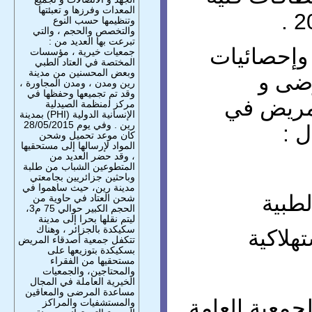
المعدات وفرزها و تعبئتها
وتنظيمها حسب النوع
والتخصص والحجم ، والتي
تبرعت بها العديد من :
 وإحصائيات
جمعيات خيرية ، مؤسسات
المختصة في العتاد الطبي
وبعض المحسنين من مدينة
ضى و
رين ومدن ، ومدن المجاورة ،
وقد تم تجميعها وحفظها في
مريض في
مركز ﻟمنظمة الصيدلية
الإنسانية الدوﻟﯿﺔ (PHI) بمدينة
رين . وفي يوم 28/05/2015
 :
كان موعد تحميل وشحن
المواد لإرسالها إلى مستحقيها
، وقد حضر العديد من
المتطوعين الشباب من طلبة
وباحثين جزائريين بجامعتي
مدينة رين، حيث ساهموا في
شحن العتاد في حاوية من
الحجم الكبير حوالي 75 م3،
ليتم نقلها بحرا إلى مدينة
سكيكدة بالجزائر ، وهناك
تتكفل جمعية أصدقاء المريض
بسكيكدة بتوزيعها على
مستحقيها من الفقراء
والمحتاجين، والجمعيات
الخيرية العاملة في المجال
مساعدة المرضى والمعاقين
جمعية العامة
والمستشفيات والمراكز