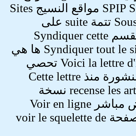
صمم بنظام SPIP Site réalisé avec SPIP مواقع النسيج Sites
Web الأقسام الفرعية Sous-rubriques تتمة suite على
النسيج Sur le Web ترخيص هذا القسم Syndiquer cette
rubrique ترخيص كامل الموقع Syndiquer tout le site ها هي
نشرة الموقع Voici la lettre d'information du site تحصي
هذه النشرة المقالات والأخبار المنشورة منذ Cette lettre
recense les articles et les brèves publiés depuis نسخة
للطباعة Version à imprimer عرض مباشر Voir en ligne
عرض الصفحة النموذجية لهذه الصفحة voir le squelette de