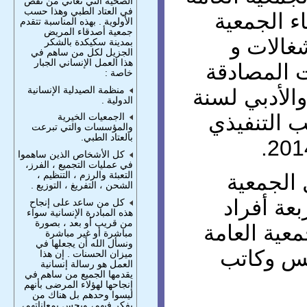
الصحية التي تعاني من نقص
في العتاد الطبي وهذا حسب
ء الجمعية
الأولوية . بهذه المناسبة تتقدم
جمعية أصدقاء المريض
غالات و
بمدينة سكيكدة بالشكر
الجزيل لكل من ساهم في
هذا العمل الإنساني الجبار
ت المصادقة
خاصة :
منظمة الصيدلية الإنسانية
والأدبي لسنة
الدوﻟﯿﺔ .
تب التنفيذي
ﺍﻟجمعيات الخيرية
والمؤسسات والتي تبرعت
بالعتاد الطبي.
كل الأشخاص الذين ساهموا
في عمليات التجميع ، الفرز،
التعبئة والرزم ، التنظيم ،
 الجمعية
الشحن ، التفريغ ، التوزيع .
اب أربعة أفراد
كل من ساعد على إنجاح
هذه المبادرة الإنسانية سواء
من قريب أو بعد ، بصورة
عية العامة
مباشرة أو غير مباشرة
ونسأل الله أن يجعلها في
ئيس وكاتب
ميزان الحسنات . إن هذا
العمل هو رسالة إنسانية
يقدمها الجميع من ساهم في
إنجاحها لهؤلاء المرضى بأنهم
ليسوا وحدهم بل هناك من
يفكر فيهم، ويحس بمعاناتهم،