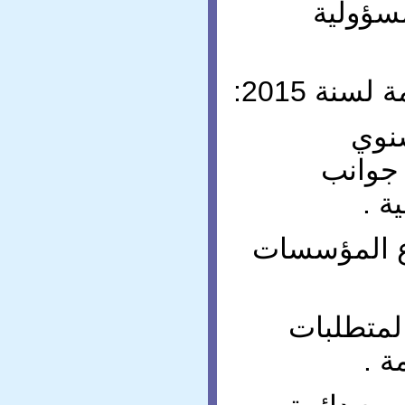
سؤولية
نة 2015:
سنوي
يضم جوانب
ة .
وع المؤسسات
 لمتطلبات
ة .