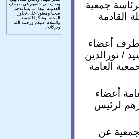
لرئاسة جمعية
ويقف إلى جانبهم في ظروف
العصيبة، وهذا ما يساعدهم
صحيا ومعنويا على تجاوز
 القادمة
المحنة. وشكرا للجميع
والسلام عليكم ورحمة الله
وبركاته .
 طرف أعضاء
يد / نورالدين
جمعية العامة
امة أعضاء
رهم لرئيس
جمعية عن