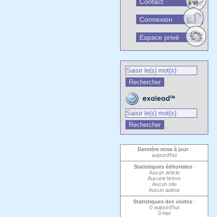
Contact
Connexion
Espace privé
Dernière mise à jour
:
aujourd'hui
Statistiques éditoriales
:
Aucun article
Aucune brève
Aucun site
Aucun auteur
Statistiques des visites
:
0 aujourd'hui
0 hier