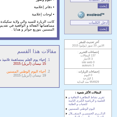
• دفاتر إعلامية
• لوحات إعلامية
كانت الزيارة للسيد والي ولاية سكيكد
مساهماتها الفعالة و الواقعية في تق
المسنين بتوزيع جوائز و هدايا .
آخر تحديث للمقر
:
الاثنين 20 تموز (يوليو) 2015
مقالات هذا القسم
إحصاءات التحرير
:
137 المقالات
3 الأخبار
إحياء يوم العلم بمساهمة تلاميذ
0 site web
15 نيسان (أبريل) 2015
3 auteurs
أحياء اليوم الوطني المسنين
إحصاءات الزيارات
:
0 اليوم
19 نيسان (أبريل) 2015
1 البارحة
954929 مند الٻداية
المقالات الأكثر شعبية :
تقرير نشاط التظاهرة الثقافية و
العلمية و الرياضية الكبرى الثامنة
للشباب و الطلبة
اليوم الوطني للمسنيين
الذكـــرى الخمسيــن لاستقـــلال
الجزائــــر و اليــــوم العـالمـــي