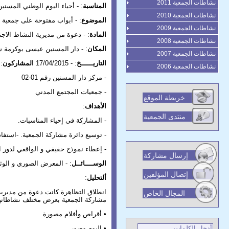
نشاطات الجمعية 2011
المناسبة
: - أحياء اليوم الوطني المسنين
نشاطات الجمعية 2010
الموضوع
: - أبواب مفتوحة على جمعية 
نشاطات الجمعية 2009
المادة
: - دعوة من مديرية النشاط الاج
نشاطات الجمعية 2008
المكان
: - دار المسنين عيسى بوكرمة
نشاطات الجمعية 2007
التاريــــــخ
: - 17/04/2015
المشاركون
:
نشاطات الجمعية 2006
- مركز دار المسنين رقم 01-02
- جمعيات المجتمع المدني
خريطة الموقع
الأهداف
:
منتدى الجمعية
- المشاركة في إحياء المناسبات.
- توسيع دائرة مشاركة الجمعية. -استفاد
- إعطاء نموذج حقيقي و الواقعي لدور ا
إرسال مشاركة
الوســــائــل
: - المعرض الصوري و الوث
إتصال المؤلفين
ألتحليل
:
المجال الخاص
مشاركة الجمعية بعرض مختلف نشاطاتها 
• أقراص وأفلام مصورة
• البوم وصور