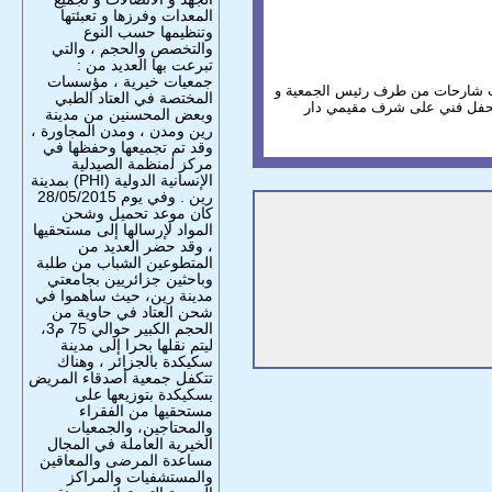
المعدات وفرزها و تعبئتها
وتنظيمها حسب النوع
والتخصص والحجم ، والتي
تبرعت بها العديد من :
جمعيات خيرية ، مؤسسات
رضت شارحات من طرف رئيس الجمعية و
المختصة في العتاد الطبي
 بحفل فني على شرف مقيمي دار
وبعض المحسنين من مدينة
رين ومدن ، ومدن المجاورة ،
وقد تم تجميعها وحفظها في
مركز ﻟمنظمة الصيدلية
الإنسانية الدوﻟﯿﺔ (PHI) بمدينة
رين . وفي يوم 28/05/2015
كان موعد تحميل وشحن
المواد لإرسالها إلى مستحقيها
، وقد حضر العديد من
المتطوعين الشباب من طلبة
وباحثين جزائريين بجامعتي
مدينة رين، حيث ساهموا في
شحن العتاد في حاوية من
الحجم الكبير حوالي 75 م3،
ليتم نقلها بحرا إلى مدينة
سكيكدة بالجزائر ، وهناك
تتكفل جمعية أصدقاء المريض
بسكيكدة بتوزيعها على
مستحقيها من الفقراء
والمحتاجين، والجمعيات
الخيرية العاملة في المجال
مساعدة المرضى والمعاقين
والمستشفيات والمراكز