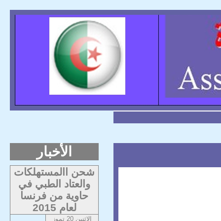
الأخبار
شحن االمستهلكات
والعتاد الطبي في
حاوية من فرنسا
لعام 2015
الاثنين 20 تموز