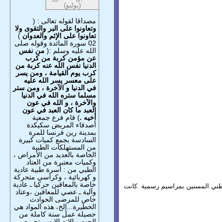
(يوليو)
مصداقا لقوله تعالى : (
وتعاونوا على البر والتقوى ولا
تعاونوا على الإثم والعدوان
)
02 سورة المائدة وقوله صلى
الله عليه وسلم :(
من نفس
عن مؤمن كربة من كرب
الدنيا نفس الله عنه كربة من
كرب يوم القيامة ، ومن يسر
على معسر يسر الله عليه
في الدنيا و الآخرة ، ومن ستر
مسلما ستره الله في الدنيا
والآخرة ، و الله في عون
العبد ما كان العبد في عون
أخيه .
) قام فرع جمعية
أصدقاء المريض سكيكدة
بمدينة رين فرنسا للمرة
السادسة بجمع كميات كبيرة
من المستهلكات الطبية
الخاصة بالعديد من الأمراض ،
وكميات معتبرة من العتاد
الطبي من : أسرة طبية عادية
و كهربائية ، وكراسي متحركة
خاصة بالمعاقين حركيا ـ عادية
لاجتماعي و التضامني لولاية سكيكدة في يوم 17/04/2015 لإحياء اليوم الوطني المسنين بمراسيم رسمية .كانت
وآلية ـ عصي للمعاقين ،وعتاد
خاص للمرضى الحوادث
الخطيرة...إلخ، هذه المواد هي
حصيلة عمل سنة كاملة من
الجهد و الاتصالات و تجميع