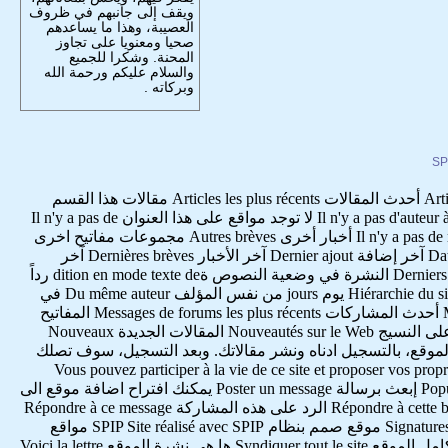
ويقف إلى جانبهم في ظروف
العصيبة، وهذا ما يساعدهم
صحيا ومعنويا على تجاوز
المحنة. وشكرا للجميع
والسلام عليكم ورحمة الله
وبركاته .
SP
الصفحة الاساسية Accueil du site المقالات Articles مقالات هذا المؤلف Articles de cet auteur المقالات الاكثر شعبية Articles les plus populaires أحدث المقالات Articles les plus récents مقالات هذا القسم
Articles de cette rubrique لا توجد مقالات على هذا العنوان Il n'y a pas d'article à cette adresse لا يوجد مؤلفون على هذا العنوان Il n'y a pas d'auteur à cette adresse لا توجد مواقع على هذا العنوان Il n'y a pas de
site à cette adresse لا توجد أخبار على هذا العنوان Il n'y a pas de brève à cette adresse لا توجد أقسام على هذا العنوان Il n'y a pas de rubrique à cette adresse أخبار أخرى Autres brèves مجموعات مفاتيح اخرى
Autres groupes de mots-clés مواقع أخرى Autres sites أهلاً وسهلاً Bonjour الأخبار Brèves تعليق على هذا الموقع Commenter ce site التاريخ Date آخر إضافة Dernier ajout آخر الأخبار Dernières brèves آخر
المقالات Derniers articles آخر التعليقات Derniers commentaires آخر المشاركات المنشورة في المنتديات Derniers messages publiés dans les forums النشرة في وضعية النصوص ةdition en mode texte de رداً
على: En réponse à : باختصار En résumé إرسال مشاركة Envoyer un message المجال الخاص Espace privé المنتدى Forum هرمية الموقع Hiérarchie du site يوم jours من نفس المؤلف Du même auteur في
هذا القسم ايضاً Dans la même rubrique من المؤلفين نفسهم ايضاً Des mêmes auteurs مشاركة Message مشاركة منتدى Messages de forum أحدث المشاركات Messages de forums les plus récents المفاتيح
Mots-clés المفاتيح الاخرى في هذه المجموعة Mots-clés dans le même groupe تصفح Navigation الإسم Nom الجديد Les nouveautés الجديد على النسيج Nouveautés sur le Web المقالات الجديدة Nouveaux
 page précédente الصفحة التالية page suivante بقلم par يمكنك المشاركة في هذا الموقع، بالتسجيل ادناه ونشر مقالاتك. وبعد التسجيل، سوف تصلك
مجال الخاص. Vous pouvez participer à la vie de ce site et proposer vos propres articles en vous inscrivant ci-dessous.
Vous recevrez immédiatement un email vous indiquant vos codes d'accès à l'espace privé du site. خريطة الموقع Plan du site الشعبية Popularité إبعث برسالة Poster un message يمكنك افتراح اضافة موقع الى
هذا القسم: Vous pouvez proposer un site à ajouter dans cette rubrique : الرد على هذا المقال Répondre à cet article الرد على هذا الخبر Répondre à cette brève الرد على هذه المشاركة Répondre à ce message
نتائج البحث Résultats de la recherche عودة الى بداية المنتديات Retour au début des forums القسم Rubrique الأقسام Rubriques التوقيعات Signatures موقع صمم بنظام SPIP Site réalisé avec SPIP مواقع
النسيج Sites Web الأقسام الفرعية Sous-rubriques تتمة suite على النسيج Sur le Web ترخيص هذا القسم Syndiquer cette rubrique ترخيص كامل الموقع Syndiquer tout le site ها هي نشرة الموقع Voici la lettre