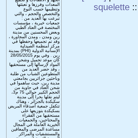
المعدات وفرزها و تعبئتها
squelette
:
وتنظيمها حسب النوع
والتخصص والحجم ، والتي
تبرعت بها العديد من :
جمعيات خيرية ، مؤسسات
المختصة في العتاد الطبي
وبعض المحسنين من مدينة
رين ومدن ، ومدن المجاورة ،
وقد تم تجميعها وحفظها في
مركز ﻟمنظمة الصيدلية
الإنسانية الدوﻟﯿﺔ (PHI) بمدينة
رين . وفي يوم 28/05/2015
كان موعد تحميل وشحن
المواد لإرسالها إلى مستحقيها
، وقد حضر العديد من
المتطوعين الشباب من طلبة
وباحثين جزائريين بجامعتي
مدينة رين، حيث ساهموا في
شحن العتاد في حاوية من
الحجم الكبير حوالي 75 م3،
ليتم نقلها بحرا إلى مدينة
سكيكدة بالجزائر ، وهناك
تتكفل جمعية أصدقاء المريض
بسكيكدة بتوزيعها على
مستحقيها من الفقراء
والمحتاجين، والجمعيات
الخيرية العاملة في المجال
مساعدة المرضى والمعاقين
والمستشفيات والمراكز