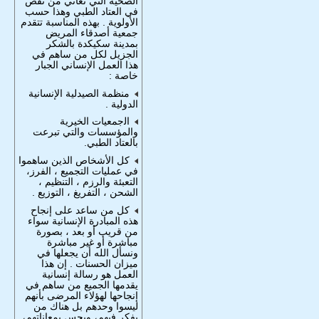
الصحية التي تعاني من نقص
في العتاد الطبي وهذا حسب
الأولوية . بهذه المناسبة تتقدم
جمعية أصدقاء المريض
بمدينة سكيكدة بالشكر
الجزيل لكل من ساهم في
هذا العمل الإنساني الجبار
خاصة :
منظمة الصيدلية الإنسانية
الدوﻟﯿﺔ .
ﺍﻟجمعيات الخيرية
والمؤسسات والتي تبرعت
بالعتاد الطبي.
كل الأشخاص الذين ساهموا
في عمليات التجميع ، الفرز،
التعبئة والرزم ، التنظيم ،
الشحن ، التفريغ ، التوزيع .
كل من ساعد على إنجاح
هذه المبادرة الإنسانية سواء
من قريب أو بعد ، بصورة
مباشرة أو غير مباشرة
ونسأل الله أن يجعلها في
ميزان الحسنات . إن هذا
العمل هو رسالة إنسانية
يقدمها الجميع من ساهم في
إنجاحها لهؤلاء المرضى بأنهم
ليسوا وحدهم بل هناك من
يفكر فيهم، ويحس بمعاناتهم،