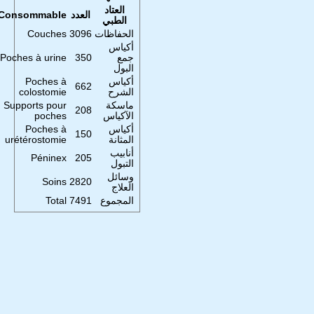
العتاد
العدد
Consommable
الطبي
الحفاظات
3096
Couches
أكياس
جمع
350
Poches à urine
البول
أكياس
Poches à
662
الشرح
colostomie
ماسكة
Supports pour
208
الآكياس
poches
أكياس
Poches à
150
المثانة
urétérostomie
أنابيب
Péninex
205
التبول
وسائل
Soins
2820
العلاج
المجموع
7491
Total