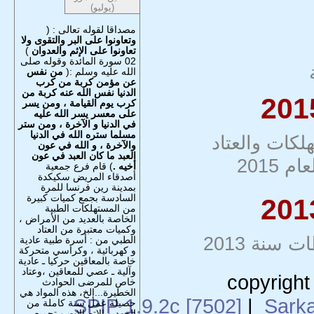
(يوليو)
مصداقا لقوله تعالى : (
وتعاونوا على البر والتقوى ولا
تعاونوا على الإثم والعدوان
)
02 سورة المائدة وقوله صلى
الله عليه وسلم :(
من نفس
عن مؤمن كربة من كرب
الدنيا نفس الله عنه كربة من
كرب يوم القيامة ، ومن يسر
على معسر يسر الله عليه
في الدنيا و الآخرة ، ومن ستر
مسلما ستره الله في الدنيا
ات والعتاد
والآخرة ، و الله في عون
العبد ما كان العبد في عون
2015
أخيه .
) قام فرع جمعية
أصدقاء المريض سكيكدة
بمدينة رين فرنسا للمرة
السادسة بجمع كميات كبيرة
من المستهلكات الطبية
الخاصة بالعديد من الأمراض ،
وكميات معتبرة من العتاد
نة 2013
الطبي من : أسرة طبية عادية
و كهربائية ، وكراسي متحركة
خاصة بالمعاقين حركيا ـ عادية
وآلية ـ عصي للمعاقين ،وعتاد
copyright
خاص للمرضى الحوادث
الخطيرة...إلخ، هذه المواد هي
SPIP 1.9.2c [7502]
|
Sark
حصيلة عمل سنة كاملة من
الجهد و الاتصالات و تجميع