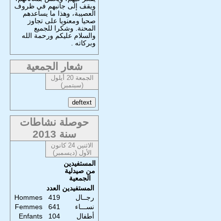
ويقف إلى جانبهم في ظروف
العصيبة، وهذا ما يساعدهم
صحيا ومعنويا على تجاوز
المحنة. وشكرا للجميع
والسلام عليكم ورحمة الله
وبركاته .
شعار الجمعية
الجمعة 20 أيلول
(سبتمبر)
حوصلة نشاطات
سنة 2013
الاثنين 24 كانون
الأول (ديسمبر)
المستفيدين
من صيدلية
الجمعية
المستفيدين
العدد
رجــال
419
Hommes
نســـاء
641
Femmes
أطفال
104
Enfants