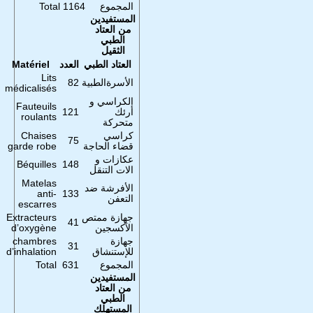
المجموع
1164
Total
المستفيدين
من العتاد
الطبي
الثقيل
العتاد الطبي
العدد
Matériel
Lits
الأسرةالطبية
82
médicalisés
الكراسي و
Fauteuils
أرئك
121
roulants
متحركة
كراسي
Chaises
75
قضاء الحاجة
garde robe
عكازات و
Béquilles
148
الات التنقل
Matelas
الأفرشة ضد
anti-
133
التعفن
escarres
جهازة ممتص
Extracteurs
41
الآكسجين
d’oxygène
جهازة
chambres
31
للإستنشاق
d’inhalation
المجموع
631
Total
المستفيدين
من العتاد
الطبي
المستهلك